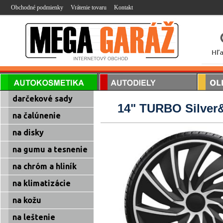
Obchodné podmienky
Vrátenie tovaru
Kontakt
darčekové sady
14" TURBO Silver
na čalúnenie
na disky
na gumu a tesnenie
na chróm a hliník
na klimatizácie
na kožu
na leštenie