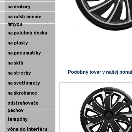
na motory
na odstránenie
hmyzu
na palubnú dosku
na plasty
na pneumatiky
na sklá
Podobný tovar v našej ponu
na strechy
na svetlomety
na škrabance
odstraňovače
pachov
šampóny
vône do interiéru