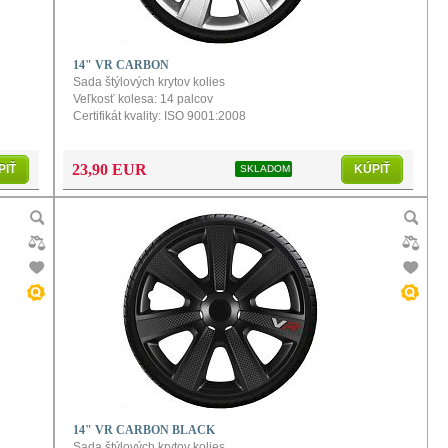
14" VR CARBON
Sada štýlových krytov kolies
Veľkosť kolesa: 14 palcov
Certifikát kvality: ISO 9001:2008
Obsah balenia: balenie obsahuje 4ks
Farba: strieborná
Povrch: carbónový vzhľad
23,90 EUR
PIŤ
KÚPIŤ
SKLADOM
a
Konfigurátor a návod na montáž naleznete po kliknutí na
produkt
14" VR CARBON BLACK
Sada štýlových krytov kolies