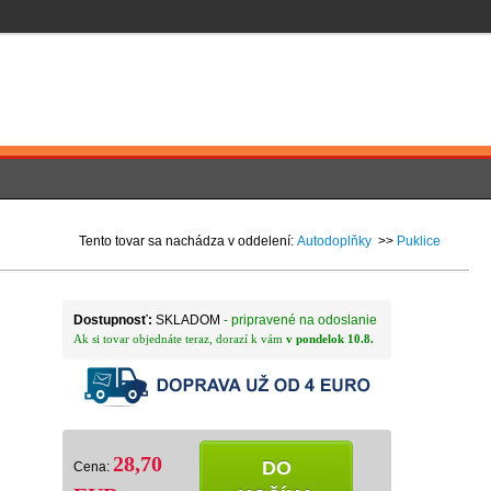
Tento tovar sa nachádza v oddelení:
Autodoplňky
>>
Puklice
Dostupnosť:
SKLADOM
- pripravené na odoslanie
Ak si tovar objednáte teraz, dorazí k vám
v pondelok 10.8.
28,70
DO
Cena: