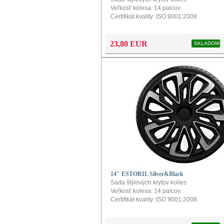
Veľkosť kolesa: 14 palcov
Certifikát kvality: ISO 9001:2008
Obsah balenia: balenie obsahuje 4ks
Farba: čierna + červená
Povrch: hladký
23,80 EUR
SKLADOM
Konfigurátor a návod na montáž naleznete
produkt
14" ESTORIL Silver&Black
Sada štýlových krytov kolies
Veľkosť kolesa: 14 palcov
Certifikát kvality: ISO 9001:2008
Obsah balenia: balenie obsahuje 4ks
Farba: čierna + strieborná