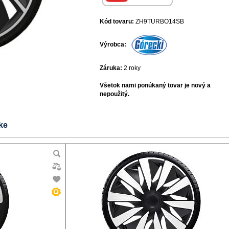
Kód tovaru:
ZH9TURBO14SB
Výrobca:
Záruka:
2 roky
Všetok nami ponúkaný tovar je nový a
nepoužitý.
ke