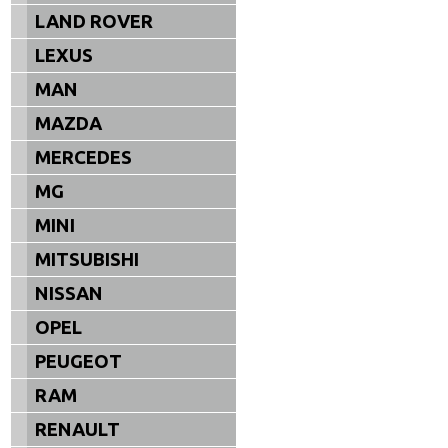
LAND ROVER
LEXUS
MAN
MAZDA
MERCEDES
MG
MINI
MITSUBISHI
NISSAN
OPEL
PEUGEOT
RAM
RENAULT