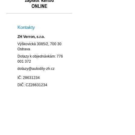
Kontakty
ZH Verron, s.r.o.
Výškovická 3085/2, 700 30
Ostrava
Dotazy k objednávkám: 776
001 372
dotazy@autodily-zh.cz
IČ: 28631234
DIČ: CZ28631234