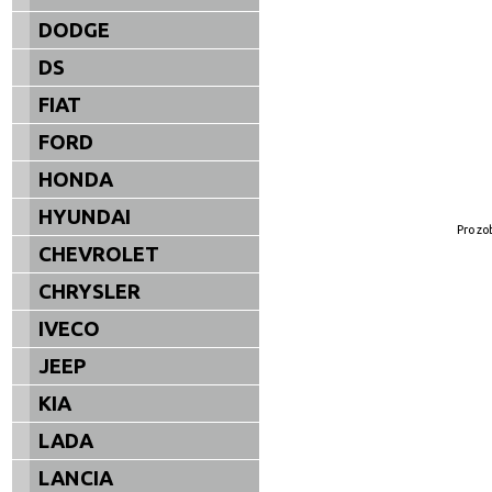
DODGE
DS
FIAT
FORD
HONDA
HYUNDAI
Pro zo
CHEVROLET
CHRYSLER
IVECO
JEEP
KIA
LADA
LANCIA