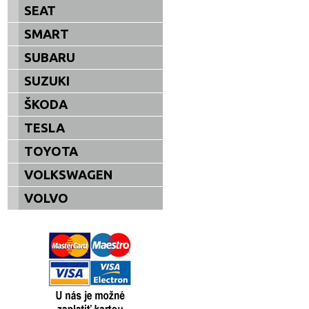
SEAT
SMART
SUBARU
SUZUKI
ŠKODA
TESLA
TOYOTA
VOLKSWAGEN
VOLVO