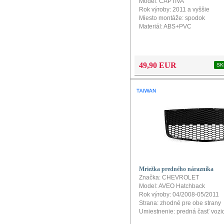
Model: CAPTIVA
Rok výroby: 2011 a vyššie
Miesto montáže: spodok
Materiál: ABS+PVC
49,90 EUR
SK
Mriežka predného nárazníka
Značka: CHEVROLET
Model: AVEO Hatchback
Rok výroby: 04/2008-05/2011
Strana: zhodné pre obe strany
Umiestnenie: predná časť vozi