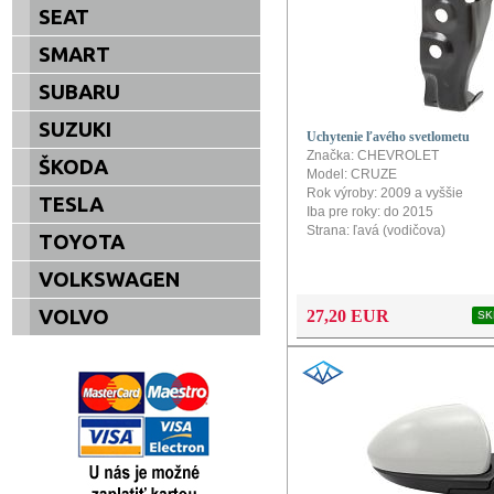
SEAT
SMART
SUBARU
SUZUKI
Uchytenie ľavého svetlometu
Značka: CHEVROLET
ŠKODA
Model: CRUZE
Rok výroby: 2009 a vyššie
TESLA
Iba pre roky: do 2015
Strana: ľavá (vodičova)
TOYOTA
VOLKSWAGEN
VOLVO
27,20 EUR
SK