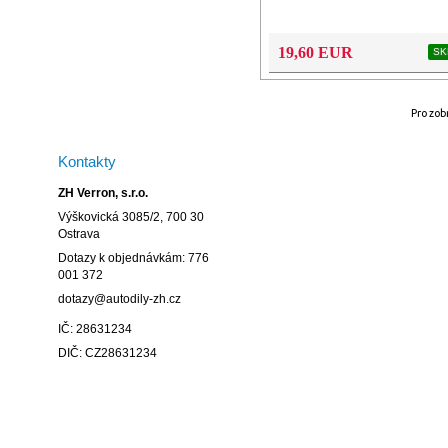
19,60 EUR
SK
Pro zob
Kontakty
ZH Verron, s.r.o.
Výškovická 3085/2, 700 30
Ostrava
Dotazy k objednávkám: 776
001 372
dotazy@autodily-zh.cz
IČ: 28631234
DIČ: CZ28631234