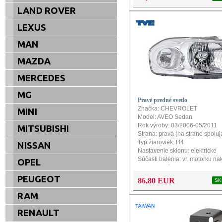
LAND ROVER
LEXUS
MAN
MAZDA
MERCEDES
MG
Pravé predné svetlo
Značka: CHEVROLET
MINI
Model: AVEO Sedan
Rok výroby: 03/2006-05/2011
MITSUBISHI
Strana: pravá (na strane spolu
Typ žiaroviek: H4
NISSAN
Nastavenie sklonu: elektrické
Súčasti balenia: vr. motorku na
OPEL
Homologizácia: ECE (EU)
PEUGEOT
86,80 EUR
SK
RAM
RENAULT