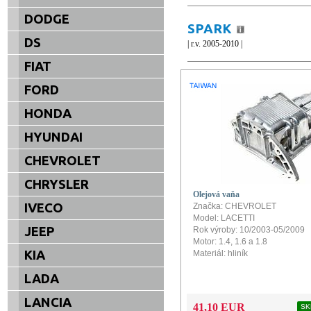
DODGE
SPARK
DS
| r.v. 2005-2010 |
FIAT
FORD
HONDA
HYUNDAI
CHEVROLET
CHRYSLER
Olejová vaňa
IVECO
Značka: CHEVROLET
Model: LACETTI
JEEP
Rok výroby: 10/2003-05/2009
Motor: 1.4, 1.6 a 1.8
KIA
Materiál: hliník
LADA
LANCIA
41,10 EUR
SK