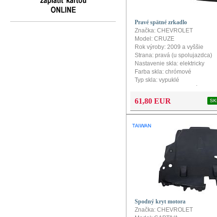
Pravé spätné zrkadlo
Značka: CHEVROLET
Model: CRUZE
Rok výroby: 2009 a vyššie
Strana: pravá (u spolujazdca)
Nastavenie skla: elektricky
Farba skla: chrómové
Typ skla: vypuklé
Vyhrievanie: vyhrievané
Farba: určené pre lakovanie
61,80 EUR
SK
Typ pripojenia: 8 zdierok / 5 a
Homologizácia: ECE (EU)
Spodný kryt motora
Značka: CHEVROLET