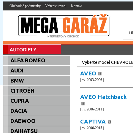
Obchodné podmienky
Vrátenie tovaru
Kontakt
ALFA ROMEO
Vyberte model CHEVROL
AUDI
AVEO
BMW
| r.v. 2003-2006 |
CITROËN
AVEO Hatchback
CUPRA
| r.v. 2006-2011 |
DACIA
DAEWOO
CAPTIVA
| r.v. 2006-2015 |
DAIHATSU