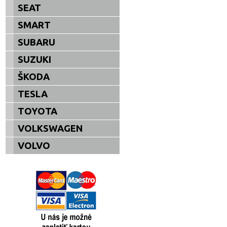
SEAT
SMART
SUBARU
SUZUKI
ŠKODA
TESLA
TOYOTA
VOLKSWAGEN
VOLVO