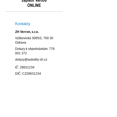
Kontakty
ZH Verron, s.r.o.
Výškovická 3085/2, 700 30
Ostrava
Dotazy k objednávkám: 776
001 372
dotazy@autodily-zh.cz
IČ: 28631234
DIČ: CZ28631234