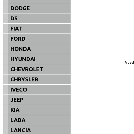
DODGE
DS
FIAT
FORD
HONDA
HYUNDAI
Pro zo
CHEVROLET
CHRYSLER
IVECO
JEEP
KIA
LADA
LANCIA