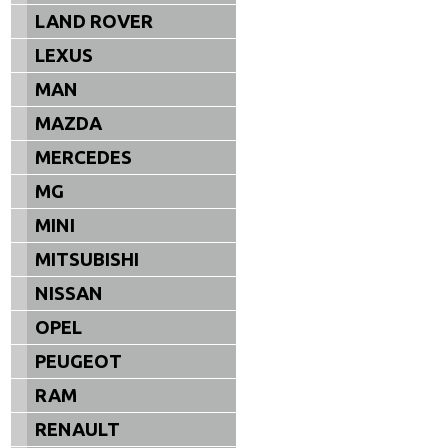
LAND ROVER
LEXUS
MAN
MAZDA
MERCEDES
MG
MINI
MITSUBISHI
NISSAN
OPEL
PEUGEOT
RAM
RENAULT