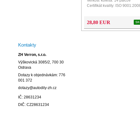
Veľkosť kolesa: 14 palcov
Certifikát kvality: ISO 9001:200
Obsah balenia: balenie obsahu
Farba: čierna + biela
Povrch: hladký
28,80 EUR
SK
Konfigurátor a návod na montáž
produkt
Kontakty
ZH Verron, s.r.o.
Výškovická 3085/2, 700 30
Ostrava
Dotazy k objednávkám: 776
001 372
dotazy@autodily-zh.cz
IČ: 28631234
DIČ: CZ28631234