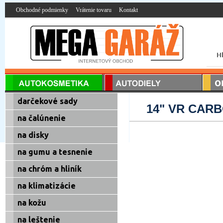
Obchodné podmienky
Vrátenie tovaru
Kontakt
darčekové sady
14" VR CAR
na čalúnenie
na disky
na gumu a tesnenie
na chróm a hliník
na klimatizácie
na kožu
na leštenie