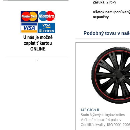
Záruka:
2 roky
Všetok nami ponúkaný 
nepoužitý.
Podobný tovar v naš
14" GIGA R
Sada štýlových krytov kolies
Veľkosť kolesa: 14 palcov
Certifikát kvality: ISO 9001:200
Obsah balenia: balenie obsahu