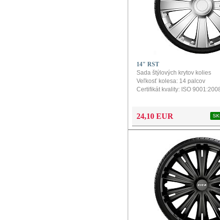
14" RST
Sada štýlových krytov kolies
Veľkosť kolesa: 14 palcov
Certifikát kvality: ISO 9001:200
Obsah balenia: balenie obsahu
Farba: strieborná
Povrch: hladký
24,10 EUR
SK
Konfigurátor a návod na montáž
produkt