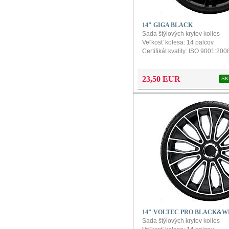
14" GIGA BLACK
Sada štýlových krytov kolies
Veľkosť kolesa: 14 palcov
Certifikát kvality: ISO 9001:200
Obsah balenia: balenie obsahu
Farba: čierna
Povrch: hladký
23,50 EUR
SK
Konfigurátor a návod na montáž
produkt
14" VOLTEC PRO BLACK&W
Sada štýlových krytov kolies