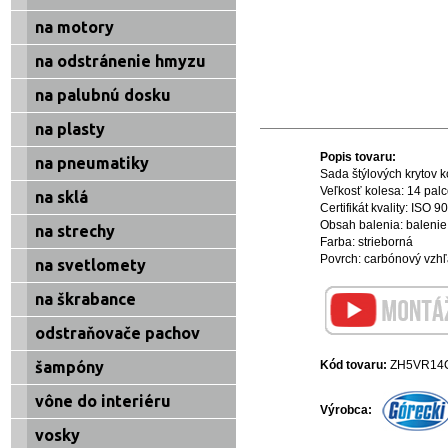
na motory
na odstránenie hmyzu
na palubnú dosku
na plasty
Popis tovaru:
na pneumatiky
Sada štýlových krytov k
Veľkosť kolesa: 14 pal
na sklá
Certifikát kvality: ISO 
Obsah balenia: balenie
na strechy
Farba: strieborná
Povrch: carbónový vzh
na svetlomety
na škrabance
odstraňovače pachov
Kód tovaru:
ZH5VR14
šampóny
vône do interiéru
Výrobca:
vosky