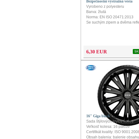
Bezpečnostní výstražná vesta
Vyrobeno z polyesteru
Barva: žlutá
Norma: EN ISO 20471:2013
Se suchým zipem a dvěma refl
6,30 EUR
SK
16" Giga black
Sada štýlových krytov kolies
Veľkosť kolesa: 16 palcov
Certifikát kvality: ISO 9001:200
Obsah balenia: balenie obsahu