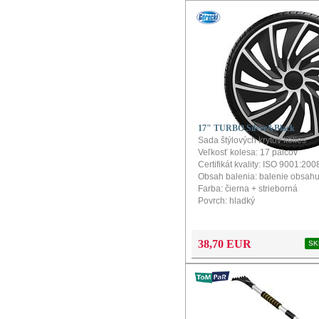
17" TURBO Silver&Black
Sada štýlových krytov kolies
Veľkosť kolesa: 17 palcov
Certifikát kvality: ISO 9001:200
Obsah balenia: balenie obsahu
Farba: čierna + strieborná
Povrch: hladký
Konfigurátor a návod na montáž
produkt
38,70 EUR
SK