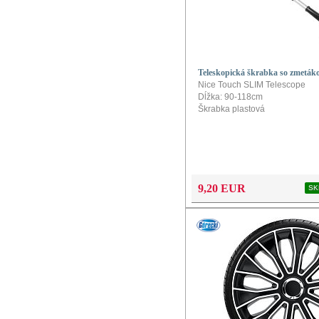
Teleskopická škrabka so zmetá
Nice Touch SLIM Telescope
Dĺžka: 90-118cm
Škrabka plastová
9,20 EUR
SK