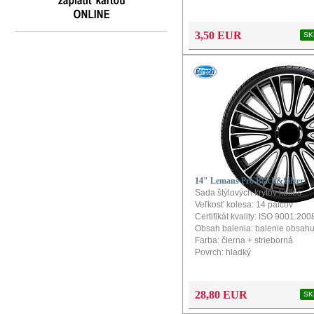
3,50 EUR
SK
14" Lemans Pro Black&Silver
Sada štýlových krytov kolies
Veľkosť kolesa: 14 palcov
Certifikát kvality: ISO 9001:200
Obsah balenia: balenie obsahu
Farba: čierna + strieborná
Povrch: hladký
Konfigurátor a návod na montáž
produkt
28,80 EUR
SK