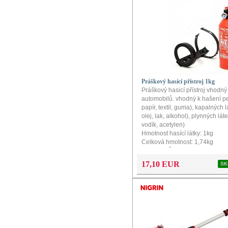
Práškový hasící přístroj 1kg
Práškový
hasicí přístroj
vhodný
automobilů.
vhodný
k hašení
p
papír
, textil,
guma
)
,
kapalných l
olej,
lak,
alkohol
)
,
plynných
láte
vodík
,
acetylen
)
Hmotnost hasící látky: 1kg
Celková hmotnost: 1,74kg
Rozměry ŠxVxH: 10,5x30x11c
17,10 EUR
SK