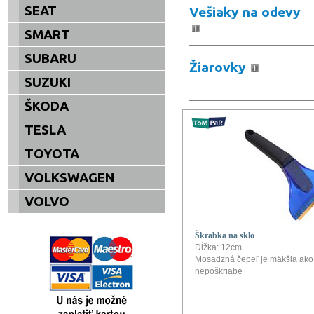
SEAT
Vešiaky na odevy
SMART
SUBARU
Žiarovky
SUZUKI
ŠKODA
TESLA
TOYOTA
VOLKSWAGEN
VOLVO
Škrabka na sklo
Dĺžka: 12cm
Mosadzná čepeľ je mäkšia ako 
nepoškriabe