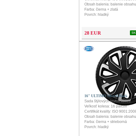
Obsah balenia: balenie obsahu
Farba: čierna + zlatá
Povrch: hladký
Konfigurátor a návod na montáž
produkt
28 EUR
SK
16" ULTIMO Silver&Black
Sada štýlových krytov kolies
Veľkosť kolesa: 16 palcov
Certifikát kvality: ISO 9001:200
Obsah balenia: balenie obsahu
Farba: čierna + strieborná
Povrch: hladký