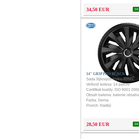
Konfigurátor a návod na montáž
produkt
34,50 EUR
SK
14" GRIP PRO BLACK
Sada štýlových krytov kolies
Veľkosť kolesa: 14 palcov
Certifikát kvality: ISO 9001:200
Obsah balenia: balenie obsahu
Farba: čierna
Povrch: hladký
Konfigurátor a návod na montáž
produkt
28,50 EUR
SK