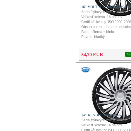
16" VOLTEC PRO BLACK&W
Sada štýlových krytov kolies
Veľkosť kolesa: 16 palcov
Certifikát kvality: ISO 9001:200
Obsah balenia: balenie obsahu
Farba: čierna + biela
Povrch: hladký
Konfigurátor a návod na montáž
produkt
34,70 EUR
SK
14" KENDO Silver&Black
Sada štýlových krytov kolies
Veľkosť kolesa: 14 palcov
Certifikát kvality: ISO 9001:200