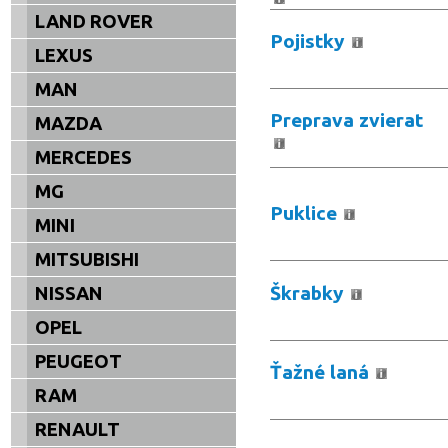
LAND ROVER
Pojistky
LEXUS
MAN
Preprava zvierat
MAZDA
MERCEDES
MG
Puklice
MINI
MITSUBISHI
Škrabky
NISSAN
OPEL
PEUGEOT
Ťažné laná
RAM
RENAULT