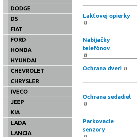
DODGE
Lakťovej opierky
DS
FIAT
Nabíjačky
FORD
telefónov
HONDA
HYUNDAI
Ochrana dverí
CHEVROLET
CHRYSLER
IVECO
Ochrana sedadiel
JEEP
KIA
Parkovacie
LADA
senzory
LANCIA