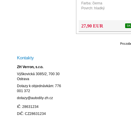
Farba: čierna
Povrch: hladký
Konfigurátor a návod na montáž
produkt
27,90 EUR
SK
Pro zob
Kontakty
ZH Verron, s.r.o.
Výškovická 3085/2, 700 30
Ostrava
Dotazy k objednávkám: 776
001 372
dotazy@autodily-zh.cz
IČ: 28631234
DIČ: CZ28631234