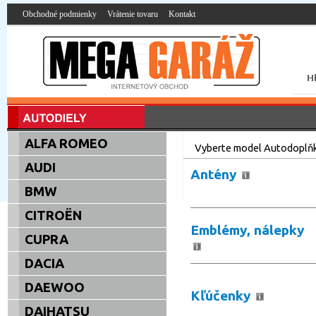
Obchodné podmienky
Vrátenie tovaru
Kontakt
ALFA ROMEO
Vyberte model Autodoplň
AUDI
Antény
BMW
CITROËN
Emblémy, nálepky
CUPRA
DACIA
DAEWOO
Kľúčenky
DAIHATSU