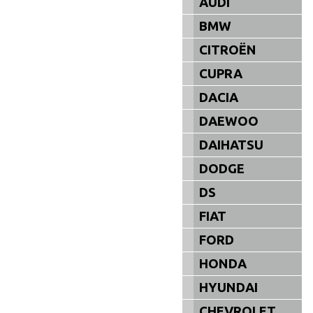
AUDI
BMW
CITROËN
CUPRA
DACIA
DAEWOO
DAIHATSU
DODGE
DS
FIAT
FORD
HONDA
HYUNDAI
CHEVROLET