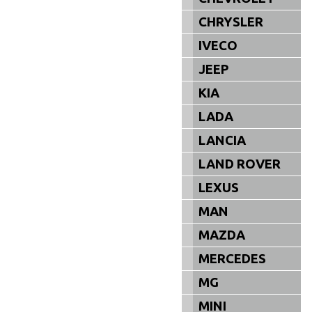
CHRYSLER
IVECO
JEEP
KIA
LADA
LANCIA
LAND ROVER
LEXUS
MAN
MAZDA
MERCEDES
MG
MINI