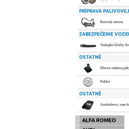
PRÍPRAVA PALIVOVEJ
Rozvody motora
ZABEZPEČENIE VOZI
Vonkajšie kľučky dve
OSTATNÉ
Hlavice riadiacej pák
Puklice
OSTATNÉ
Autokoberce, vane k
ALFA ROMEO