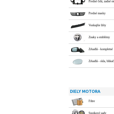
Predné čelá, zadné s
Predné masky
Vonkajšie lišty
Znaky a emblémy
Zrkadlá - kompletné
Zrkadlá - skla, blikač
DIELY MOTORA
Filtre
Spojkové sady