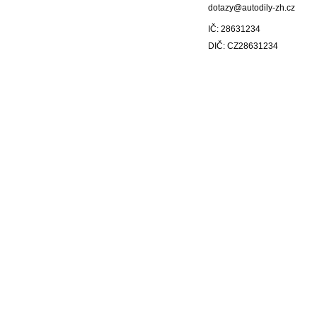
dotazy@autodily-zh.cz
IČ: 28631234
DIČ: CZ28631234