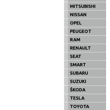
MITSUBISHI
NISSAN
OPEL
PEUGEOT
RAM
RENAULT
SEAT
SMART
SUBARU
SUZUKI
ŠKODA
TESLA
TOYOTA