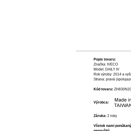
Popis tovaru:
Značka: IVECO
Model: DAILY IV
Rok výroby: 2014 a vyš
Strana: pravá (spoluja
Kód tovaru:
ZH830N20
Výrobca:
Záruka:
2 roky
Všetok nami ponúkaný 
nepoužitý.