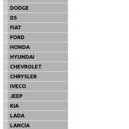
DODGE
DS
FIAT
FORD
HONDA
HYUNDAI
CHEVROLET
CHRYSLER
IVECO
JEEP
KIA
LADA
LANCIA