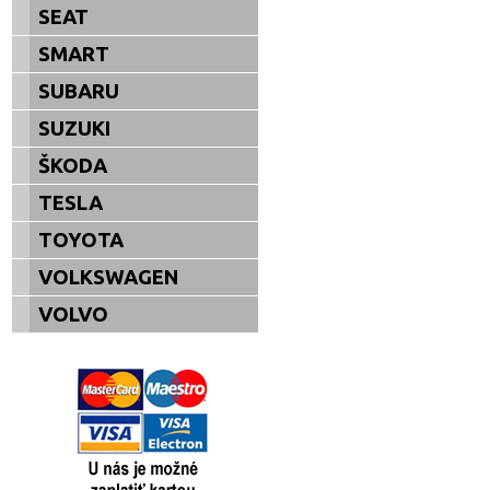
SEAT
SMART
SUBARU
SUZUKI
ŠKODA
TESLA
TOYOTA
VOLKSWAGEN
VOLVO