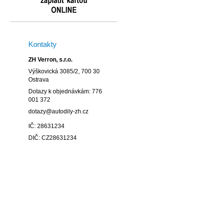
Kontakty
ZH Verron, s.r.o.
Výškovická 3085/2, 700 30
Ostrava
Dotazy k objednávkám: 776
001 372
dotazy@autodily-zh.cz
IČ: 28631234
DIČ: CZ28631234