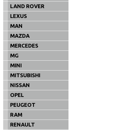
LAND ROVER
LEXUS
MAN
MAZDA
MERCEDES
MG
MINI
MITSUBISHI
NISSAN
OPEL
PEUGEOT
RAM
RENAULT