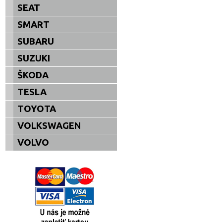
SEAT
SMART
SUBARU
SUZUKI
ŠKODA
TESLA
TOYOTA
VOLKSWAGEN
VOLVO