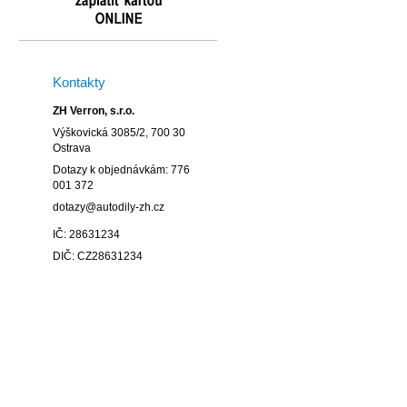
Kontakty
ZH Verron, s.r.o.
Výškovická 3085/2, 700 30
Ostrava
Dotazy k objednávkám: 776
001 372
dotazy@autodily-zh.cz
IČ: 28631234
DIČ: CZ28631234