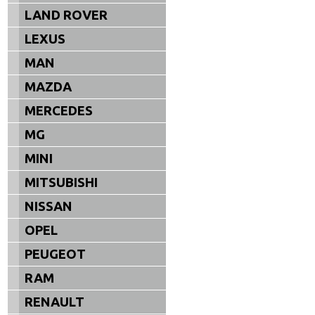
LAND ROVER
LEXUS
MAN
MAZDA
MERCEDES
MG
MINI
MITSUBISHI
NISSAN
OPEL
PEUGEOT
RAM
RENAULT