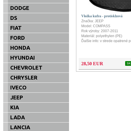
DODGE
Vložka kufra - protisklzová
DS
Značka: JEEP
Model: COMPASS
FIAT
Rok výroby: 2007-2011
Materiál: polyethylen (PE)
FORD
Ďalšie info: v strede opatrené 
HONDA
HYUNDAI
28,50 EUR
SK
CHEVROLET
CHRYSLER
IVECO
JEEP
KIA
LADA
LANCIA