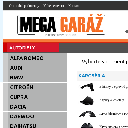
Obchodné podmienky
Vrátenie tovaru
Kontakt
ALFA ROMEO
Vyberte sortiment
AUDI
KAROSÉRIA
BMW
CITROËN
Blatníky a opravné p
CUPRA
Kapoty a ich diely
DACIA
Kryty blatníkov a p
DAEWOO
DAIHATSU
Kryty motora a pre