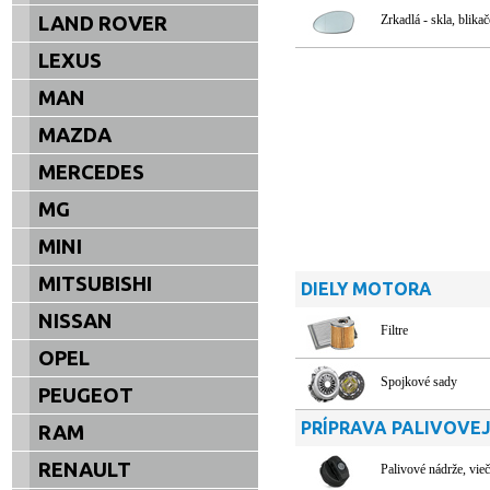
LAND ROVER
Zrkadlá - skla, blikač
LEXUS
MAN
MAZDA
MERCEDES
MG
MINI
MITSUBISHI
DIELY MOTORA
NISSAN
Filtre
OPEL
Spojkové sady
PEUGEOT
PRÍPRAVA PALIVOVEJ
RAM
RENAULT
Palivové nádrže, vie