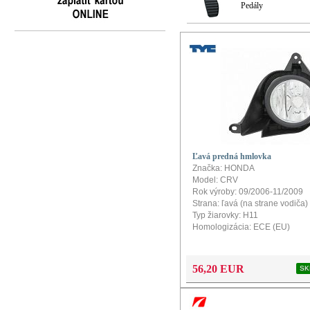
Pedály
Ľavá predná hmlovka
Značka: HONDA
Model: CRV
Rok výroby: 09/2006-11/2009
Strana: ľavá (na strane vodiča)
Typ žiarovky: H11
Homologizácia: ECE (EU)
56,20 EUR
SK