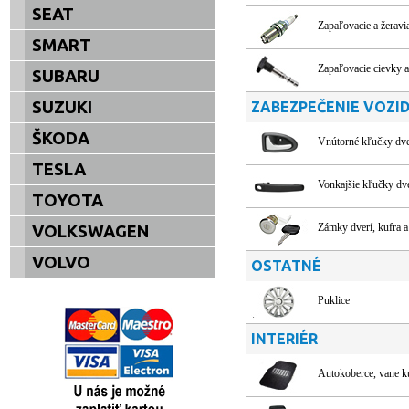
SEAT
Zapaľovacie a žeravi
SMART
Zapaľovacie cievky 
SUBARU
SUZUKI
ZABEZPEČENIE VOZI
ŠKODA
Vnútorné kľučky dve
TESLA
Vonkajšie kľučky dve
TOYOTA
Zámky dverí, kufra a
VOLKSWAGEN
VOLVO
OSTATNÉ
Puklice
INTERIÉR
Autokoberce, vane k