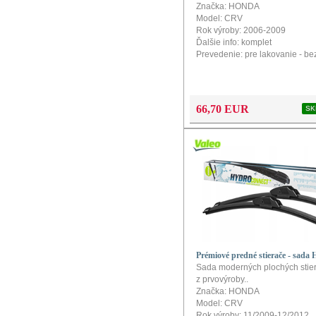
Značka: HONDA
Model: CRV
Rok výroby: 2006-2009
Ďalšie info: komplet
Prevedenie: pre lakovanie - be
66,70 EUR
SK
Prémiové predné stierače - sad
Sada moderných plochých stiera
z prvovýroby..
Značka: HONDA
Model: CRV
Rok výroby: 11/2009-12/2012