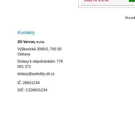
Doplnkové info: XENON
Homologizácia: ECE (EU)
Pro zo
Kontakty
ZH Verron, s.r.o.
Výškovická 3085/2, 700 30
Ostrava
Dotazy k objednávkám: 776
001 372
dotazy@autodily-zh.cz
IČ: 28631234
DIČ: CZ28631234