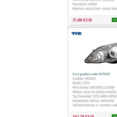
Karoséria: všetky
Balenie: sada (ľavý + pravý stie
Dĺžka: 650+400mm
37,80 EUR
SK
Ľavé predné svetlo XENON
Značka: HONDA
Model: CRV
Rok výroby: 09/2006-11/2009
Strana: ľavá (na strane vodiča)
Typ žiaroviek: D2S+HB3+W
Nastavenie sklonu: elektrické
Súčasti balenia: vr. motorku na
Súčasti balenia: bez riadiacej 
Súčasti balenia: bez výbojky (ž
162,70 EUR
SK