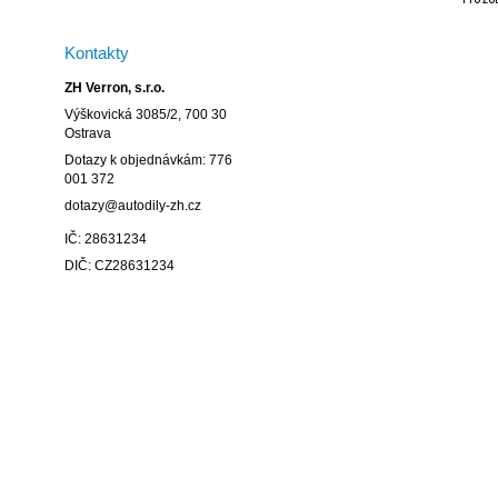
Kontakty
ZH Verron, s.r.o.
Výškovická 3085/2, 700 30
Ostrava
Dotazy k objednávkám: 776
001 372
dotazy@autodily-zh.cz
IČ: 28631234
DIČ: CZ28631234