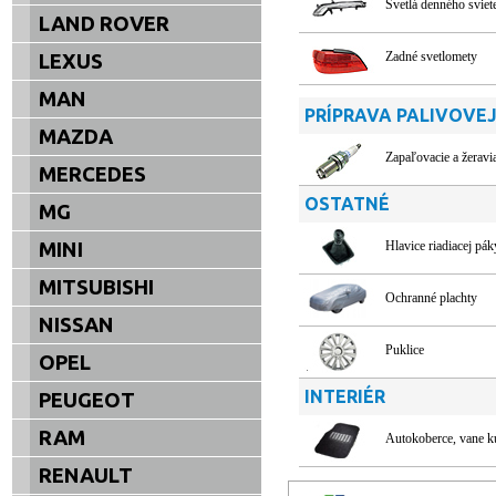
Svetlá denného sviet
LAND ROVER
Zadné svetlomety
LEXUS
MAN
PRÍPRAVA PALIVOVEJ
MAZDA
Zapaľovacie a žeravi
MERCEDES
OSTATNÉ
MG
MINI
Hlavice riadiacej pák
MITSUBISHI
Ochranné plachty
NISSAN
Puklice
OPEL
INTERIÉR
PEUGEOT
RAM
Autokoberce, vane k
RENAULT