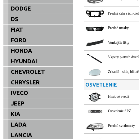
DODGE
Predné čelá a ich die
DS
Predné masky
FIAT
FORD
Vonkajšie lišty
HONDA
Vzpery piatych dverí
HYUNDAI
CHEVROLET
Zrkadlá - skla, blikač
CHRYSLER
OSVETLENIE
IVECO
Hmlové svetlá
JEEP
Osvetlenie ŠPZ
KIA
LADA
Predné svetlomety
LANCIA