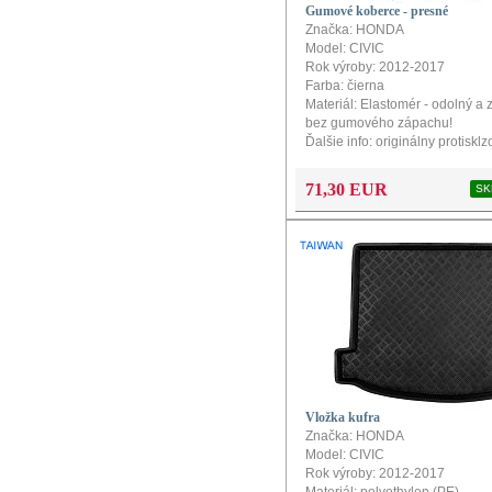
Gumové koberce - presné
Značka: HONDA
Model: CIVIC
Rok výroby: 2012-2017
Farba: čierna
Materiál: Elastomér - odolný a 
bez gumového zápachu!
Ďalšie info: originálny protiskl
Tvar: PerfectFit presný tvar pr
tvoriaci vaničku s vysokými okr
71,30 EUR
SK
vode a špine dostať sa k čalún
vozidla
Vložka kufra
Značka: HONDA
Model: CIVIC
Rok výroby: 2012-2017
Materiál: polyethylen (PE)