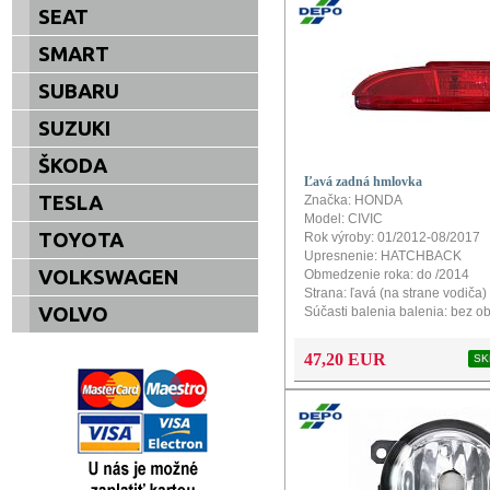
SEAT
SMART
SUBARU
SUZUKI
ŠKODA
Ľavá zadná hmlovka
TESLA
Značka: HONDA
Model: CIVIC
TOYOTA
Rok výroby: 01/2012-08/2017
Upresnenie: HATCHBACK
VOLKSWAGEN
Obmedzenie roka: do /2014
Strana: ľavá (na strane vodiča)
VOLVO
Súčasti balenia balenia: bez ob
Typ žiarovky: W21W
Ďalšie info: v nárazníku
47,20 EUR
SK
Homologácia: ECE / EU