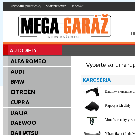
Obchodné podmienky
Vrátenie tovaru
Kontakt
ALFA ROMEO
Vyberte sortiment 
AUDI
KAROSÉRIA
BMW
CITROËN
Blatníky a opravné p
CUPRA
Kapoty a ich diely
DACIA
Montážne úchyty, s
DAEWOO
DAIHATSU
Nárazníky a ich diely