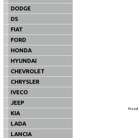
DODGE
DS
FIAT
FORD
HONDA
HYUNDAI
CHEVROLET
CHRYSLER
IVECO
JEEP
Pro zo
KIA
LADA
LANCIA