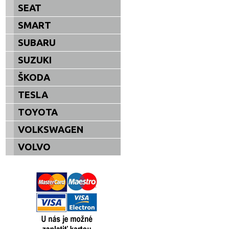
SEAT
SMART
SUBARU
SUZUKI
ŠKODA
TESLA
TOYOTA
VOLKSWAGEN
VOLVO