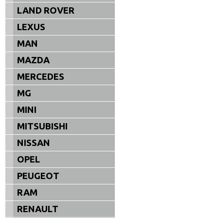
LAND ROVER
LEXUS
MAN
MAZDA
MERCEDES
MG
MINI
MITSUBISHI
NISSAN
OPEL
PEUGEOT
RAM
RENAULT