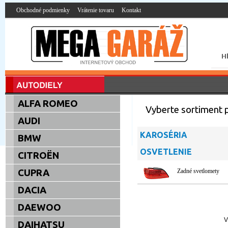
Obchodné podmienky
Vrátenie tovaru
Kontakt
ALFA ROMEO
Vyberte sortiment p
AUDI
KAROSÉRIA
BMW
OSVETLENIE
CITROËN
CUPRA
Zadné svetlomety
DACIA
DAEWOO
V
DAIHATSU