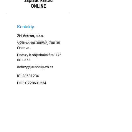
Kontakty
ZH Verron, s.r.o.
Výškovická 3085/2, 700 30
Ostrava
Dotazy k objednávkám: 776
001 372
dotazy@autodily-zh.cz
IČ: 28631234
DIČ: CZ28631234