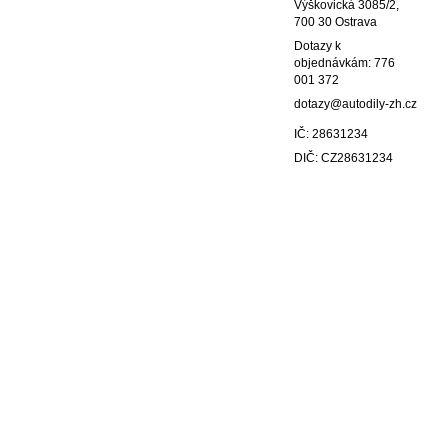
Výškovická 3085/2,
700 30 Ostrava
Dotazy k
objednávkám: 776
001 372
dotazy@autodily-zh.cz
IČ: 28631234
DIČ: CZ28631234