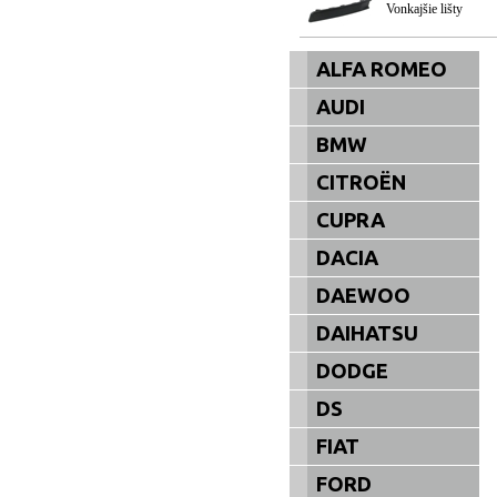
Vonkajšie lišty
ALFA ROMEO
AUDI
BMW
CITROËN
CUPRA
DACIA
DAEWOO
DAIHATSU
DODGE
DS
FIAT
FORD