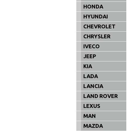
HONDA
HYUNDAI
CHEVROLET
CHRYSLER
IVECO
JEEP
KIA
LADA
LANCIA
LAND ROVER
LEXUS
MAN
MAZDA