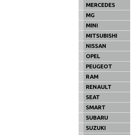
MERCEDES
MG
MINI
MITSUBISHI
NISSAN
OPEL
PEUGEOT
RAM
RENAULT
SEAT
SMART
SUBARU
SUZUKI