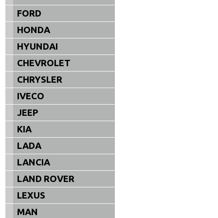
FORD
HONDA
HYUNDAI
CHEVROLET
CHRYSLER
IVECO
JEEP
KIA
LADA
LANCIA
LAND ROVER
LEXUS
MAN