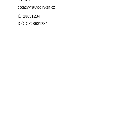
001 372
dotazy@autodily-zh.cz
IČ: 28631234
DIČ: CZ28631234