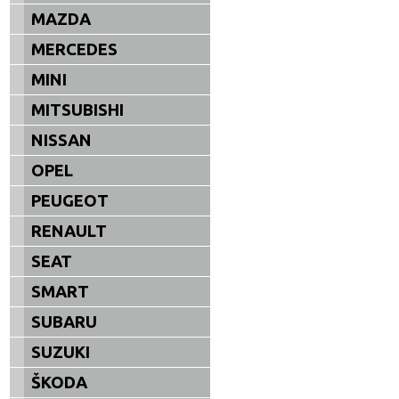
MAZDA
MERCEDES
MINI
MITSUBISHI
NISSAN
OPEL
PEUGEOT
RENAULT
SEAT
SMART
SUBARU
SUZUKI
ŠKODA